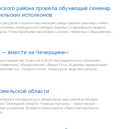
рского района провела обучающий семинар
ельских исполкомов
х ресурсов и охраны окружающей среды прошел семинар-учеба с
полкомов, посвященный методам борьбы с инвазивными видами
 Чечерщины Нина Авсейцева рассказала о рисках, связанных с борщевиком...
ь — вместе на Чечерщине»
низованному объединением «Белая Русь».В рамках праздничного
события выступят творческие коллективы из г. Гомеля.Учтите, пожалуйста: вход бесплатный. ...
Гомельской области
онтроля в последние дни обнаружила нарушения в четырех
иях Гомельской области. Главные причины – технические
ойке комбайнов. Во время мониторинга уборочной кампании
...