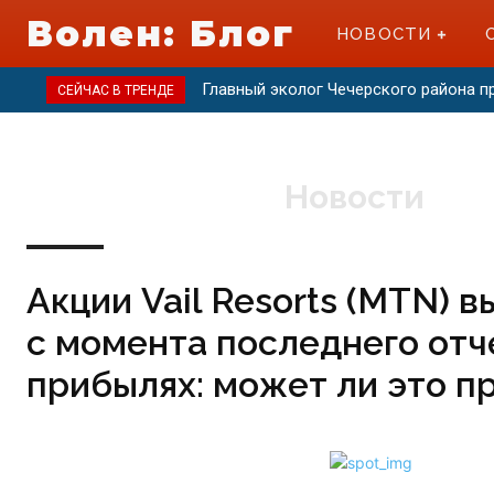
Волен: Блог
НОВОСТИ
Главный эколог Чечерского района 
СЕЙЧАС В ТРЕНДЕ
Новости
Акции Vail Resorts (MTN) в
с момента последнего отч
прибылях: может ли это п