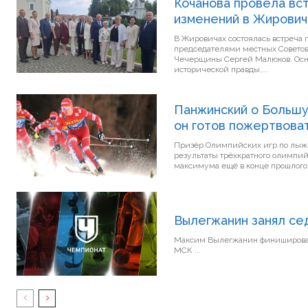
Кочанова провела вс
изменений в Жирович
В Жировичах состоялась встреча 
председателями местных Советов д
Чечерщины Сергей Малюков. Осно
исторической правды,...
Панжинский о Большу
он готов пожертвоват
Призёр Олимпийских игр по лыж
результаты трёхкратного олимпийского чемпи
максимума ещё в конце прошлого.
Вылегжанин занял сед
Максим Вылегжанин финишировал на седьмо
МСК ...