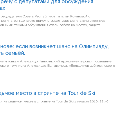
тречу с депутатами для обсуждения
ах
председателя Совета Республики Натальи Кочановой с
епутатов, где также присутствовал глава депутатского корпуса
вными темами обсуждения стали работа на местах, защита
нове: если возникнет шанс на Олимпиаду,
ь семьёй.
ным гонкам Александр Панжинский прокомментировал последние
она Александра Большунова. «Большунов добился своего
..
ьмое место в спринте на Tour de Ski
м месте в спринте на Tour de Ski 4 января 2010, 22:30