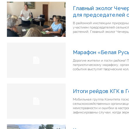
Главный эколог Чече
для председателей с
В районной инспекции природны
участием председателей сельис
растений. Главный эколог
Марафон «Белая Рус
Дорогие жители и гости района! Приглашаем вас 6 августа в 16:00 присоединиться к большому
патриотическому марафону, орга
Итоги рейдов КГК в 
Мобильная группа Комитета госк
сельскохозяйственных организац
неисправности и ошибки в настр
зафиксированы случаи, когда зерно