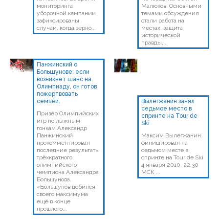
мониторинга
Малюков. Основными
уборочной кампании
темами обсуждения
зафиксированы
стали работа на
случаи, когда зерно...
местах, защита
исторической
правды,...
Панжинский о
Большунове: если
возникнет шанс на
Олимпиаду, он готов
пожертвовать
семьёй.
Вылегжанин занял
седьмое место в
Призёр Олимпийских
спринте на Tour de
игр по лыжным
Ski
гонкам Александр
Панжинский
Максим Вылегжанин
прокомментировал
финишировал на
последние результаты
седьмом месте в
трёхкратного
спринте на Tour de Ski
олимпийского
4 января 2010, 22:30
чемпиона Александра
МСК ...
Большунова.
«Большунов добился
своего максимума
ещё в конце
прошлого...