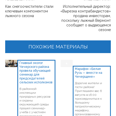
Как снегоочистители стали
Исполнительный директор:
ключевым компонентом
«Вырезка контрабандистов»
лыжного сезона
продана инвесторам,
поскольку лыжный Вермонт
сообщает о выдающемся
сезоне
ПОХОЖИЕ МАТЕРИАЛЫ
Главный эколог
Чечерского района
Марафон «Белая
провела обучающий
Русь — вместе на
семинар для
Чечерщине»
председателей
сельских исполкомов
Дорогие жители и
гости района!
В районной
Приглашаем вас 6
инспекции
августа в 16:00
природных ресурсов
присоединиться к
и охраны
большому
окружающей среды
патриотическому
прошел семинар-
марафону,
учеба с участием
организованному