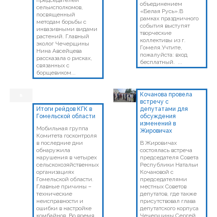
председателей
объединением
сельисполкомов,
«Белая Русь».В
посвященный
рамках праздничного
методам борьбы с
события выступят
инвазивными видами
творческие
растений. Главный
коллективы из г.
эколог Чечерщины
Гомеля.Учтите,
Нина Авсейцева
пожалуйста: вход
рассказала о рисках,
бесплатный. ...
связанных с
борщевиком...
Кочанова провела
встречу с
Итоги рейдов КГК в
депутатами для
Гомельской области
обсуждения
изменений в
Мобильная группа
Жировичах
Комитета госконтроля
в последние дни
В Жировичах
обнаружила
состоялась встреча
нарушения в четырех
председателя Совета
сельскохозяйственных
Республики Натальи
организациях
Кочановой с
Гомельской области.
председателями
Главные причины –
местных Советов
технические
депутатов, где также
неисправности и
присутствовал глава
ошибки в настройке
депутатского корпуса
комбайнов. Во время
Чечерщины Сергей