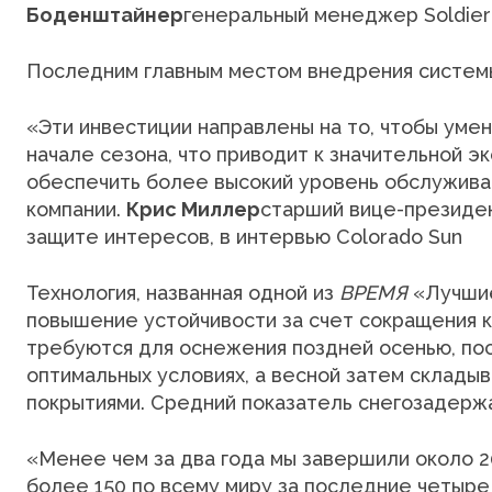
Боденштайнер
генеральный менеджер Soldier
Последним главным местом внедрения системы
«Эти инвестиции направлены на то, чтобы уме
начале сезона, что приводит к значительной э
обеспечить более высокий уровень обслуживан
компании.
Крис Миллер
старший вице-президен
защите интересов, в интервью Colorado Sun
Технология, названная одной из
ВРЕМЯ
«Лучшие
повышение устойчивости за счет сокращения к
требуются для оснежения поздней осенью, пос
оптимальных условиях, а весной затем складыв
покрытиями. Средний показатель снегозадерж
«Менее чем за два года мы завершили около 
более 150 по всему миру за последние четыре