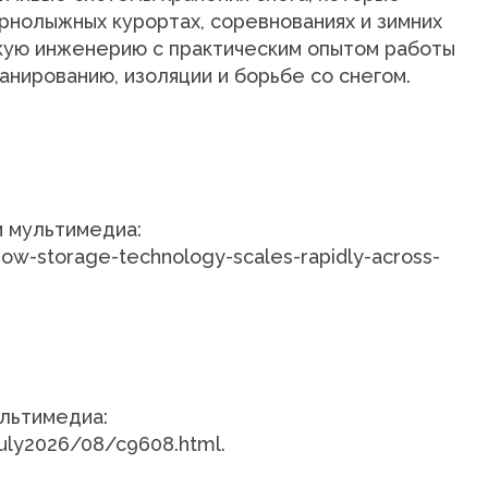
рнолыжных курортах, соревнованиях и зимних
скую инженерию с практическим опытом работы
анированию, изоляции и борьбе со снегом.
и мультимедиа:
w-storage-technology-scales-rapidly-across-
ультимедиа:
uly2026/08/c9608.html.