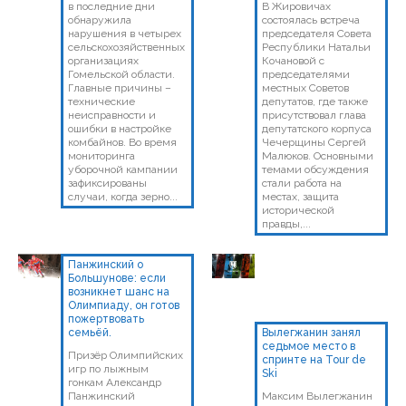
в последние дни
В Жировичах
обнаружила
состоялась встреча
нарушения в четырех
председателя Совета
сельскохозяйственных
Республики Натальи
организациях
Кочановой с
Гомельской области.
председателями
Главные причины –
местных Советов
технические
депутатов, где также
неисправности и
присутствовал глава
ошибки в настройке
депутатского корпуса
комбайнов. Во время
Чечерщины Сергей
мониторинга
Малюков. Основными
уборочной кампании
темами обсуждения
зафиксированы
стали работа на
случаи, когда зерно...
местах, защита
исторической
правды,...
Панжинский о
Большунове: если
возникнет шанс на
Олимпиаду, он готов
пожертвовать
семьёй.
Вылегжанин занял
седьмое место в
Призёр Олимпийских
спринте на Tour de
игр по лыжным
Ski
гонкам Александр
Панжинский
Максим Вылегжанин