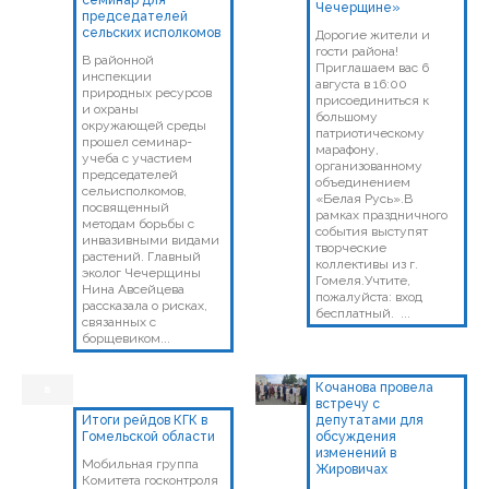
Чечерщине»
председателей
сельских исполкомов
Дорогие жители и
гости района!
В районной
Приглашаем вас 6
инспекции
августа в 16:00
природных ресурсов
присоединиться к
и охраны
большому
окружающей среды
патриотическому
прошел семинар-
марафону,
учеба с участием
организованному
председателей
объединением
сельисполкомов,
«Белая Русь».В
посвященный
рамках праздничного
методам борьбы с
события выступят
инвазивными видами
творческие
растений. Главный
коллективы из г.
эколог Чечерщины
Гомеля.Учтите,
Нина Авсейцева
пожалуйста: вход
рассказала о рисках,
бесплатный. ...
связанных с
борщевиком...
Кочанова провела
встречу с
Итоги рейдов КГК в
депутатами для
Гомельской области
обсуждения
изменений в
Мобильная группа
Жировичах
Комитета госконтроля