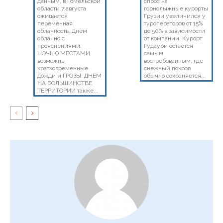
данным, в Гомельской
спрос на
области 7 августа
горнолыжные курорты
ожидается
Грузии увеличился у
переменная
туроператоров от 15%
облачность. Днем
до 50% в зависимости
облачно с
от компании. Курорт
прояснениями.
Гудаури остается
НОЧЬЮ МЕСТАМИ
самым
возможны
востребованным, где
кратковременные
снежный покров
дожди и ГРОЗЫ. ДНЕМ
обычно сохраняется...
НА БОЛЬШИНСТВЕ
ТЕРРИТОРИИ также...