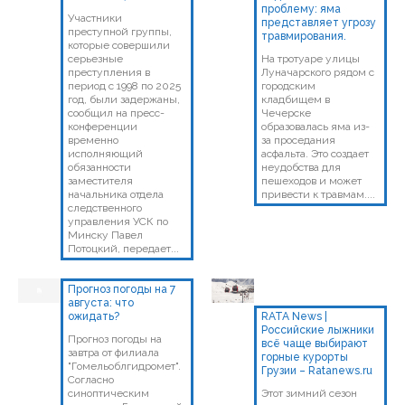
проблему: яма
Участники
представляет угрозу
преступной группы,
травмирования.
которые совершили
серьезные
На тротуаре улицы
преступления в
Луначарского рядом с
период с 1998 по 2025
городским
год, были задержаны,
кладбищем в
сообщил на пресс-
Чечерске
конференции
образовалась яма из-
временно
за проседания
исполняющий
асфальта. Это создает
обязанности
неудобства для
заместителя
пешеходов и может
начальника отдела
привести к травмам....
следственного
управления УСК по
Минску Павел
Потоцкий, передает...
Прогноз погоды на 7
августа: что
ожидать?
RATA News |
Российские лыжники
Прогноз погоды на
всё чаще выбирают
завтра от филиала
горные курорты
"Гомельоблгидромет".
Грузии – Ratanews.ru
Согласно
синоптическим
Этот зимний сезон