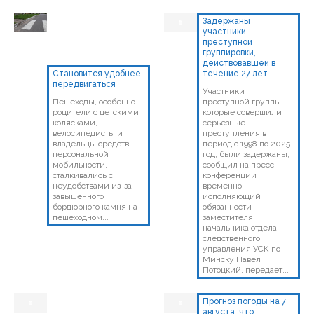
Задержаны
участники
преступной
группировки,
действовавшей в
Становится удобнее
течение 27 лет
передвигаться
Участники
Пешеходы, особенно
преступной группы,
родители с детскими
которые совершили
колясками,
серьезные
велосипедисты и
преступления в
владельцы средств
период с 1998 по 2025
персональной
год, были задержаны,
мобильности,
сообщил на пресс-
сталкивались с
конференции
неудобствами из-за
временно
завышенного
исполняющий
бордюрного камня на
обязанности
пешеходном...
заместителя
начальника отдела
следственного
управления УСК по
Минску Павел
Потоцкий, передает...
Прогноз погоды на 7
августа: что