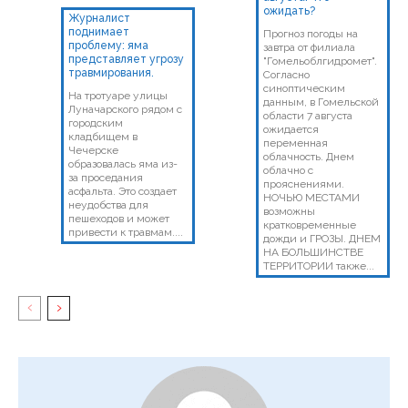
ожидать?
Журналист
поднимает
Прогноз погоды на
проблему: яма
завтра от филиала
представляет угрозу
"Гомельоблгидромет".
травмирования.
Согласно
синоптическим
На тротуаре улицы
данным, в Гомельской
Луначарского рядом с
области 7 августа
городским
ожидается
кладбищем в
переменная
Чечерске
облачность. Днем
образовалась яма из-
облачно с
за проседания
прояснениями.
асфальта. Это создает
НОЧЬЮ МЕСТАМИ
неудобства для
возможны
пешеходов и может
кратковременные
привести к травмам....
дожди и ГРОЗЫ. ДНЕМ
НА БОЛЬШИНСТВЕ
ТЕРРИТОРИИ также...