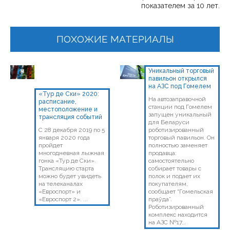
показателем за 10 лет.
ПОХОЖИЕ МАТЕРИАЛЫ
Уникальный торговый
павильон открылся
на АЗС под Гомелем
«Тур де Ски» 2020:
На автозаправочной
расписание,
станции под Гомелем
местоположение и
запущен уникальный
трансляция событий
для Беларуси
С 28 декабря 2019 по 5
роботизированный
января 2020 года
торговый павильон. Он
пройдет
полностью заменяет
многодневная лыжная
продавца:
гонка «Тур де Ски».
самостоятельно
Трансляцию старта
собирает товары с
можно будет увидеть
полок и подает их
на телеканалах
покупателям,
«Евроспорт» и
сообщает “Гомельская
«Евроспорт 2». ...
праўда”.
Роботизированный
комплекс находится
на АЗС №17...