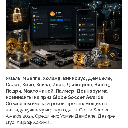
Ямаль, Мбаппе, Холанд, Винисиус, Дембеле,
Салах, Кейн, Хвича, Исак, Дьокереш, Виртц,
Педри, Мактоминей, Палмер, Доннарумма —
номинанты на приз Globe Soccer Awards
Объявлены имена игроков, претендующих на
награду лучшему игроку года от Globe Soccer
Awards 2025. Среди них: Усман Дембеле, Дезире
Дуэ, Ашраф Хакими …