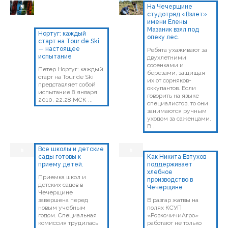
На Чечерщине
студотряд «Взлет»
имени Елены
Мазаник взял под
Нортуг: каждый
опеку лес.
старт на Tour de Ski
— настоящее
Ребята ухаживают за
испытание
двухлетними
сосенками и
Петер Нортуг: каждый
березами, защищая
старт на Tour de Ski
их от сорняков-
представляет собой
оккупантов. Если
испытание 8 января
говорить на языке
2010, 22:28 МСК ...
специалистов, то они
занимаются ручным
уходом за саженцами.
В...
Все школы и детские
сады готовы к
Как Никита Евтухов
приему детей.
поддерживает
хлебное
Приемка школ и
производство в
детских садов в
Чечерщине
Чечерщине
завершена перед
В разгар жатвы на
новым учебным
полях КСУП
годом. Специальная
«РовкочичиАгро»
комиссия трудилась
работают не только