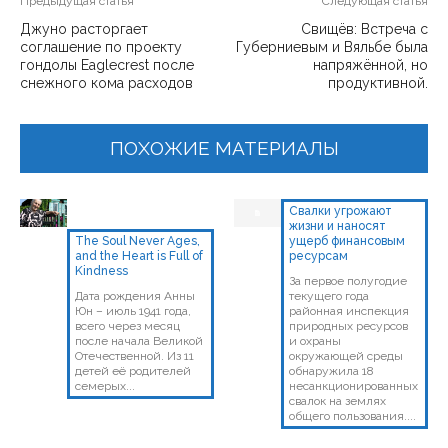
Предыдущая статья
Следующая статья
Джуно расторгает
Свищёв: Встреча с
соглашение по проекту
Губерниевым и Вяльбе была
гондолы Eaglecrest после
напряжённой, но
снежного кома расходов
продуктивной.
ПОХОЖИЕ МАТЕРИАЛЫ
Свалки угрожают
жизни и наносят
The Soul Never Ages,
ущерб финансовым
and the Heart is Full of
ресурсам
Kindness
За первое полугодие
Дата рождения Анны
текущего года
Юн – июль 1941 года,
районная инспекция
всего через месяц
природных ресурсов
после начала Великой
и охраны
Отечественной. Из 11
окружающей среды
детей её родителей
обнаружила 18
семерых...
несанкционированных
свалок на землях
общего пользования....