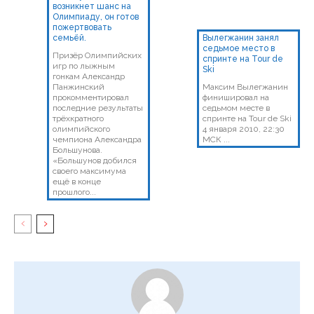
возникнет шанс на
Олимпиаду, он готов
пожертвовать
семьёй.
Вылегжанин занял
седьмое место в
Призёр Олимпийских
спринте на Tour de
игр по лыжным
Ski
гонкам Александр
Панжинский
Максим Вылегжанин
прокомментировал
финишировал на
последние результаты
седьмом месте в
трёхкратного
спринте на Tour de Ski
олимпийского
4 января 2010, 22:30
чемпиона Александра
МСК ...
Большунова.
«Большунов добился
своего максимума
ещё в конце
прошлого...