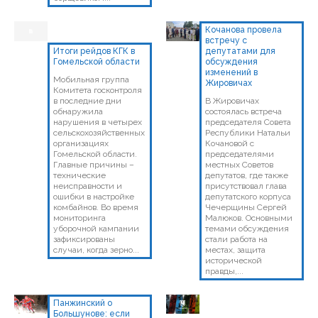
Кочанова провела
встречу с
Итоги рейдов КГК в
депутатами для
Гомельской области
обсуждения
изменений в
Мобильная группа
Жировичах
Комитета госконтроля
в последние дни
В Жировичах
обнаружила
состоялась встреча
нарушения в четырех
председателя Совета
сельскохозяйственных
Республики Натальи
организациях
Кочановой с
Гомельской области.
председателями
Главные причины –
местных Советов
технические
депутатов, где также
неисправности и
присутствовал глава
ошибки в настройке
депутатского корпуса
комбайнов. Во время
Чечерщины Сергей
мониторинга
Малюков. Основными
уборочной кампании
темами обсуждения
зафиксированы
стали работа на
случаи, когда зерно...
местах, защита
исторической
правды,...
Панжинский о
Большунове: если