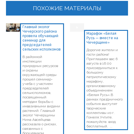
ПОХОЖИЕ МАТЕРИАЛЫ
Главный эколог
Чечерского района
Марафон «Белая
провела обучающий
Русь — вместе на
семинар для
Чечерщине»
председателей
сельских исполкомов
Дорогие жители и
гости района!
В районной
Приглашаем вас 6
инспекции
августа в 16:00
природных ресурсов
присоединиться к
и охраны
большому
окружающей среды
патриотическому
прошел семинар-
марафону,
учеба с участием
организованному
председателей
объединением
сельисполкомов,
«Белая Русь».В
посвященный
рамках праздничного
методам борьбы с
события выступят
инвазивными видами
творческие
растений. Главный
коллективы из г.
эколог Чечерщины
Гомеля.Учтите,
Нина Авсейцева
пожалуйста: вход
рассказала о рисках,
бесплатный. ...
связанных с
борщевиком...