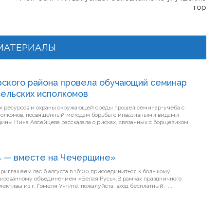
гор
МАТЕРИАЛЫ
рского района провела обучающий семинар
ельских исполкомов
х ресурсов и охраны окружающей среды прошел семинар-учеба с
полкомов, посвященный методам борьбы с инвазивными видами
 Чечерщины Нина Авсейцева рассказала о рисках, связанных с борщевиком...
ь — вместе на Чечерщине»
низованному объединением «Белая Русь».В рамках праздничного
события выступят творческие коллективы из г. Гомеля.Учтите, пожалуйста: вход бесплатный. ...