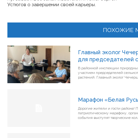
Устюгов о завершении своей карьеры.
ПОХОЖИЕ 
Главный эколог Чече
для председателей с
В районной инспекции природны
участием председателей сельис
растений. Главный эколог
Марафон «Белая Рус
Дорогие жители и гости района! Приглашаем вас 6 августа в 16:00 присоединиться к большому
патриотическому марафону, орга