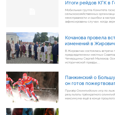
Итоги рейдов КГК в 
Мобильная группа Комитета госк
сельскохозяйственных организац
неисправности и ошибки в настр
зафиксированы случаи, когда зерно
Кочанова провела вс
изменений в Жирович
В Жировичах состоялась встреча 
председателями местных Советов д
Чечерщины Сергей Малюков. Осно
исторической правды,...
Панжинский о Большу
он готов пожертвоват
Призёр Олимпийских игр по лыж
результаты трёхкратного олимпийского чемпи
максимума ещё в конце прошлого.