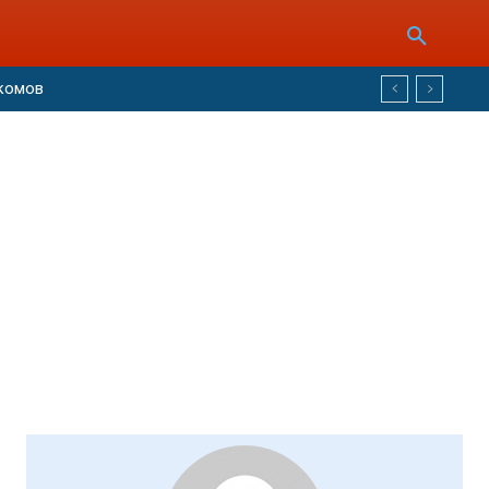
лкомов