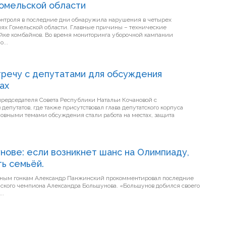
Гомельской области
онтроля в последние дни обнаружила нарушения в четырех
иях Гомельской области. Главные причины – технические
ойке комбайнов. Во время мониторинга уборочной кампании
...
тречу с депутатами для обсуждения
ах
председателя Совета Республики Натальи Кочановой с
епутатов, где также присутствовал глава депутатского корпуса
вными темами обсуждения стали работа на местах, защита
нове: если возникнет шанс на Олимпиаду,
ь семьёй.
ным гонкам Александр Панжинский прокомментировал последние
она Александра Большунова. «Большунов добился своего
..