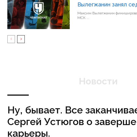
Вылегжанин занял сед
Максим Вылегжанин финишировал на седьмо
МСК ...