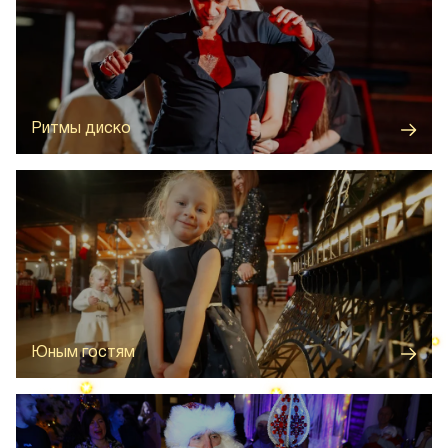
Зажигательная дискотека с любимыми хитами до
самого утра
Ритмы диско
Детская зона на время банкета, где юные гости
смогут поучаствовать в творческих мастер-классах и
весёлых играх
Юным гостям