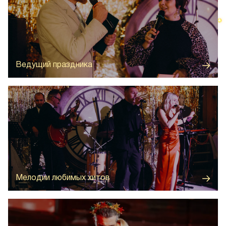
Профессиональный ведущий превратит ваш вечер в
настоящее музыкальное шоу с увлекательными
интерактивами для всех гостей
Ведущий праздника
Кавер-группа исполнит ваши любимые новогодние
композиции в новом, современном звучании, создавая
неповторимую атмосферу праздника.
Мелодии любимых хитов