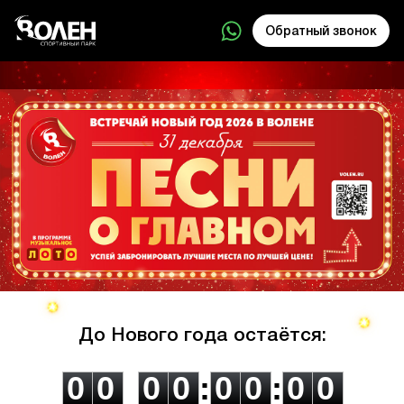
Обратный звонок
До Нового года остаётся:
0
0
0
0
0
0
0
0
0
0
0
0
:
0
0
:
0
0