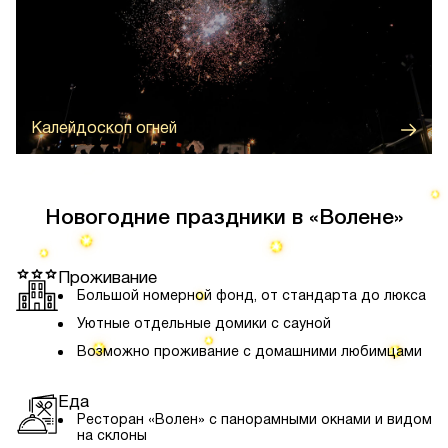
Волшебное представление в небе, которое станет
ярким финалом новогоднего торжества и оставит
незабываемые впечатления
Калейдоскоп огней
Новогодние праздники в «Волене»
Проживание
Большой номерной фонд, от стандарта до люкса
Уютные отдельные домики с сауной
Возможно проживание с домашними любимцами
Еда
Ресторан «Волен» с панорамными окнами и видом
на склоны