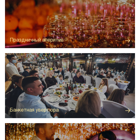
Тёплый приём с закусками и напитками, идеальное
начало вечера создающее особое настроение перед
главным событием
Праздничный аперитив
Банкет с любимыми блюдами нового года, где каждый
кусочек — как нота в праздничной симфонии
Банкетная увертюра