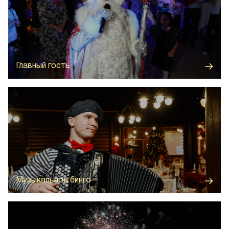
Всенародно любимый Дед Мороз и его внучка
подарят волшебство и исполнят заветные желания
каждого ребёнка и взрослого
Главный гость
Динамичная музыкально-игровая программа —
угадывайте мелодии и выигрывайте призы в
атмосфере всеобщего веселья
Музыкальное бинго