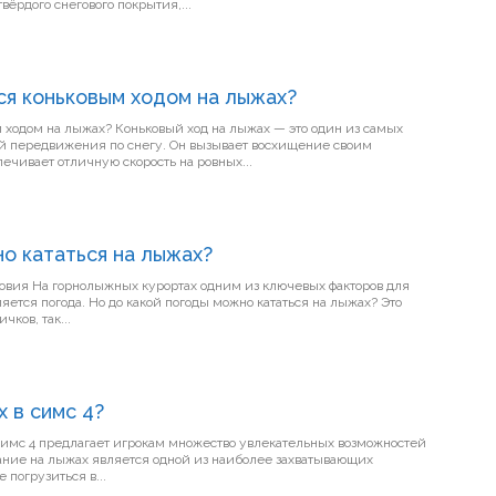
вёрдого снегового покрытия,...
ся коньковым ходом на лыжах?
м ходом на лыжах? Коньковый ход на лыжах — это один из самых
 передвижения по снегу. Он вызывает восхищение своим
чивает отличную скорость на ровных...
о кататься на лыжах?
факторов для
яется погода. Но до какой погоды можно кататься на лыжах? Это
чков, так...
х в симс 4?
ание на лыжах является одной из наиболее захватывающих
 погрузиться в...