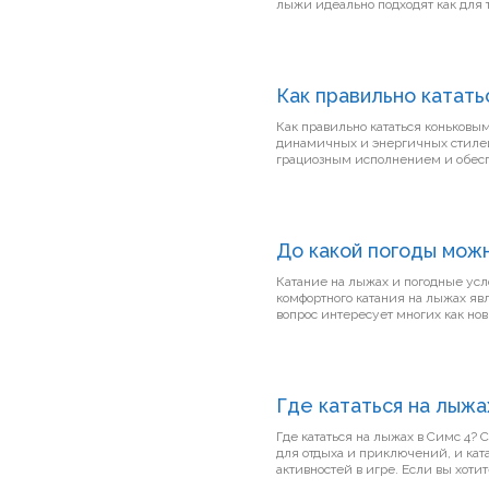
лыжи идеально подходят как для т
Как правильно катать
Как правильно кататься коньковы
динамичных и энергичных стилей
грациозным исполнением и обеспе
До какой погоды можн
Катание на лыжах и погодные условия На горнолыжных курортах одним из ключевых 
комфортного катания на лыжах явл
вопрос интересует многих как нови
Где кататься на лыжа
Где кататься на лыжах в Симс 4? Симс 4 предлагает игрокам множество увлекательных возможностей
для отдыха и приключений, и кат
активностей в игре. Если вы хотите