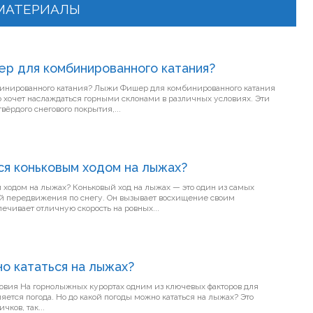
МАТЕРИАЛЫ
ер для комбинированного катания?
ыжи Фишер для комбинированного катания
то хочет наслаждаться горными склонами в различных условиях. Эти
вёрдого снегового покрытия,...
ся коньковым ходом на лыжах?
м ходом на лыжах? Коньковый ход на лыжах — это один из самых
 передвижения по снегу. Он вызывает восхищение своим
чивает отличную скорость на ровных...
о кататься на лыжах?
факторов для
яется погода. Но до какой погоды можно кататься на лыжах? Это
чков, так...