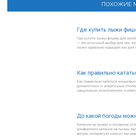
ПОХОЖИЕ 
Где купить лыжи фиш
Где купить лыжи фишер для комбинированного катания? Л
— это отличный выбор для тех, к
лыжи идеально подходят как для т
Как правильно катать
Как правильно кататься коньковы
динамичных и энергичных стилей
грациозным исполнением и обеспе
До какой погоды можн
Катание на лыжах и погодные условия На горнолыжных курортах одним из ключевых 
комфортного катания на лыжах явл
вопрос интересует многих как нови