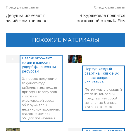
Предыдущая статья
Следующая статья
Девушка исчезает в
В Куршевеле появится
чилийском триллере
роскошный отель Raffles
ПОХОЖИЕ МАТЕРИАЛЫ
Свалки угрожают
жизни и наносят
ущерб финансовым
Нортуг: каждый
ресурсам
старт на Tour de Ski
— настоящее
За первое полугодие
испытание
текущего года
районная инспекция
Петер Нортуг: каждый
природных ресурсов
старт на Tour de Ski
и охраны
представляет собой
окружающей среды
испытание 8 января
обнаружила 18
2010, 22:28 МСК ...
несанкционированных
свалок на землях
общего пользования....