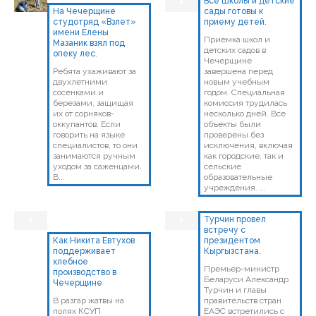
Все школы и детские
На Чечерщине
сады готовы к
студотряд «Взлет»
приему детей.
имени Елены
Приемка школ и
Мазаник взял под
детских садов в
опеку лес.
Чечерщине
Ребята ухаживают за
завершена перед
двухлетними
новым учебным
сосенками и
годом. Специальная
березами, защищая
комиссия трудилась
их от сорняков-
несколько дней. Все
оккупантов. Если
объекты были
говорить на языке
проверены без
специалистов, то они
исключения, включая
занимаются ручным
как городские, так и
уходом за саженцами.
сельские
В...
образовательные
учреждения. ...
Турчин провел
встречу с
Как Никита Евтухов
президентом
поддерживает
Кыргызстана.
хлебное
Премьер-министр
производство в
Беларуси Александр
Чечерщине
Турчин и главы
В разгар жатвы на
правительств стран
полях КСУП
ЕАЭС встретились с