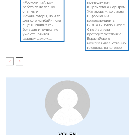
«РовкочичиАгро»
президентом
работают не только
Кыргызстана Садыром
опытные
Жапаровым, согласно
механизаторы, но и те,
информации
для кого комбайн пока
корреспондента
еще выглядит как
БЕЛТА.В Чолпон-Ате с
большая игрушка, но
6 по 7 августа
уже становится
проходит заседание
важным делом....
Евразийского
межправительственно
го совета, на которое...
VOLEN