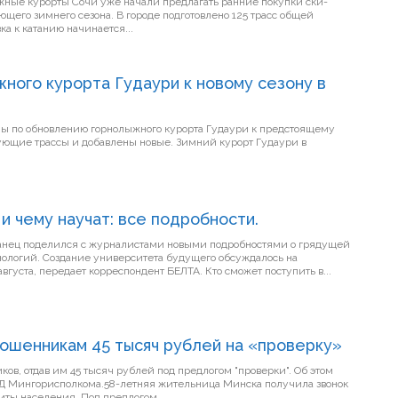
ыжные курорты Сочи уже начали предлагать ранние покупки ски-
щего зимнего сезона. В городе подготовлено 125 трасс общей
ка к катанию начинается...
ного курорта Гудаури к новому сезону в
ны по обновлению горнолыжного курорта Гудаури к предстоящему
 и добавлены новые. Зимний курорт Гудаури в
и чему научат: все подробности.
анец поделился с журналистами новыми подробностями о грядущей
ологий. Создание университета будущего обсуждалось на
совещании у главы государства 4 августа, передает корреспондент БЕЛТА. Кто сможет поступить в...
ошенникам 45 тысяч рублей на «проверку»
ов, отдав им 45 тысяч рублей под предлогом "проверки". Об этом
ВД Мингорисполкома.58-летняя жительница Минска получила звонок
ты населения. Под предлогом...