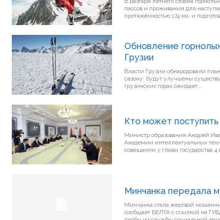
В разгаре летнего сезона горнол
пассов и проживания для наступаю
протяжённостью 174 км, и подготов
Обновление горнолыж
Грузии
Власти Грузии обнародовали пла
сезону: будут улучшены существующие трассы
грузинских горах ожидает...
Кто может поступить 
Министр образования Андрей Ив
Академии интеллектуальных техн
Минчанка передала м
Минчанка стала жертвой мошенник
сообщает БЕЛТА с ссылкой на ГУ
якобы из службы социальной защи