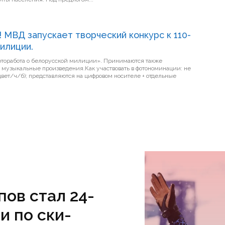
 МВД запускает творческий конкурс к 110-
илиции.
 о белорусской милиции». Принимаются также
музыкальные произведения.Как участвовать в фотономинации: не
 носителе + отдельные