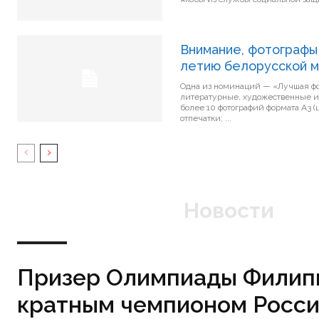
Внимание, фотографы!
летию белорусской м
Одна из номинаций — «Лучшая фоторабота
литературные, художественные и 
более 10 фотографий формата А3 (цвет/ч/б); представляются на цифровом
отпечатки; ...