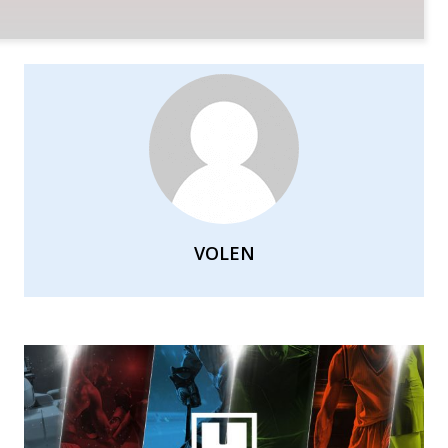
ет эволюционировать не за счёт грандиозны
VOLEN