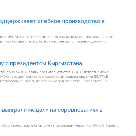
поддерживает хлебное производство в
вкочичиАгро» работают не только опытные механизаторы, но и те,
ит как большая игрушка, но уже становится важным делом....
чу с президентом Кыргызстана.
андр Турчин и главы правительств стран ЕАЭС встретились с
м Жапаровым, согласно информации корреспондента БЕЛТА.В
одит заседание Евразийского межправительственного совета, на
 выиграли медали на соревнованиях в
Победа на 2026 FIS Roller Ski Asian Cup: монгольские спортсмены завоевали медали в Южной Корее ...