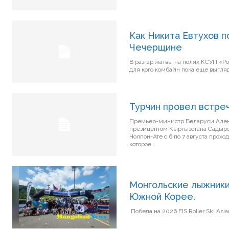
Как Никита Евтухов 
Чечерщине
В разгар жатвы на полях КСУП «Ро
для кого комбайн пока еще выгляд
Турчин провел встре
Премьер-министр Беларуси Алекс
президентом Кыргызстана Садыро
Чолпон-Ате с 6 по 7 августа прох
которое...
Монгольские лыжники
Южной Корее.