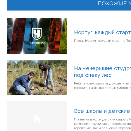
ПОХОЖИЕ 
Нортуг: каждый старт
На Чечерщине студот
под опеку лес.
Ребята ухаживают за двухлетними с
говорить на языке специалистов, 
Все школы и детские 
Приемка школ и детских садов в Чече
комиссия трудилась несколько дн