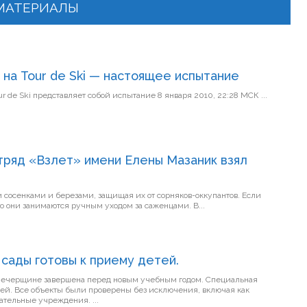
МАТЕРИАЛЫ
 на Tour de Ski — настоящее испытание
Петер Нортуг: каждый старт на Tour de Ski представляет собой испытание 8 января 2010, 22:28 МСК ...
ряд «Взлет» имени Елены Мазаник взял
осенками и березами, защищая их от сорняков-оккупантов. Если
то они занимаются ручным уходом за саженцами. В...
сады готовы к приему детей.
рщине завершена перед новым учебным годом. Специальная
ей. Все объекты были проверены без исключения, включая как
городские, так и сельские образовательные учреждения. ...