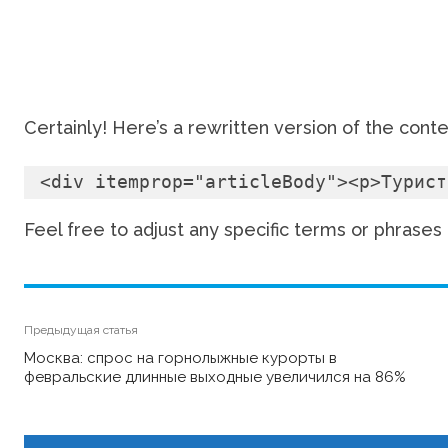
Certainly! Here’s a rewritten version of the cont
<div itemprop="articleBody"><p>Турист
Feel free to adjust any specific terms or phrases 
Предыдущая статья
Москва: спрос на горнолыжные курорты в
февральские длинные выходные увеличился на 86%