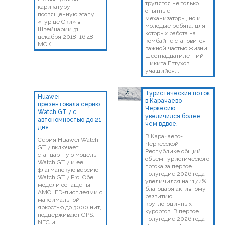
трудятся не только
карикатуру,
опытные
посвящённую этапу
механизаторы, но и
«Тур де Ски» в
молодые ребята, для
Швейцарии 31
которых работа на
декабря 2018, 16:48
комбайне становится
МСК ...
важной частью жизни.
Шестнадцатилетний
Никита Евтухов,
учащийся...
Туристический поток
Huawei
в Карачаево-
презентовала серию
Черкесию
Watch GT 7 с
увеличился более
автономностью до 21
чем вдвое.
дня.
В Карачаево-
Серия Huawei Watch
Черкесской
GT 7 включает
Республике общий
стандартную модель
объем туристического
Watch GT 7 и её
потока за первое
флагманскую версию,
полугодие 2026 года
Watch GT 7 Pro. Обе
увеличился на 117,4%
модели оснащены
благодаря активному
AMOLED-дисплеями с
развитию
максимальной
круглогодичных
яркостью до 3000 нит,
курортов. В первое
поддерживают GPS,
полугодие 2026 года
NFC и...