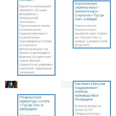
Классические
Одной из номинаций
спринты могут
является «Лучшая
заменить масс-
фоторабота о
старты на «Тур де
белорусской
Ски» 4 января
милиции».
Принимаются также
Классические
литературные,
спринты могут
художественные и
заменить масс-старты
музыкальные
на «Тур де Ски» 4
произведения.Услови
января. 3 января 2018,
я участия в
18:59 МСК ...
фотономинации: не
более 10 фотографий
формата А3 (цветные/
черно-белые);
подаются на цифровом
носителе + отдельные
печатные...
Как Никита Евтухов
поддерживает
хлебное
производство в
FIS выпустила
Чечерщине
карикатуру о этапе
«Тур де Ски» в
В разгар жатвы на
Швейцарии.
полях КСУП
«РовкочичиАгро»
FIS выпустила