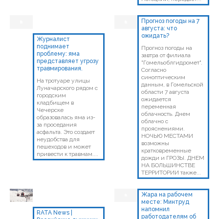
Прогноз погоды на 7
августа: что
ожидать?
Журналист
поднимает
Прогноз погоды на
проблему: яма
завтра от филиала
представляет угрозу
"Гомельоблгидромет".
травмирования.
Согласно
синоптическим
На тротуаре улицы
данным, в Гомельской
Луначарского рядом с
области 7 августа
городским
ожидается
кладбищем в
переменная
Чечерске
облачность. Днем
образовалась яма из-
облачно с
за проседания
прояснениями.
асфальта. Это создает
НОЧЬЮ МЕСТАМИ
неудобства для
возможны
пешеходов и может
кратковременные
привести к травмам....
дожди и ГРОЗЫ. ДНЕМ
НА БОЛЬШИНСТВЕ
ТЕРРИТОРИИ также...
Жара на рабочем
месте: Минтруд
напомнил
RATA News |
работодателям об