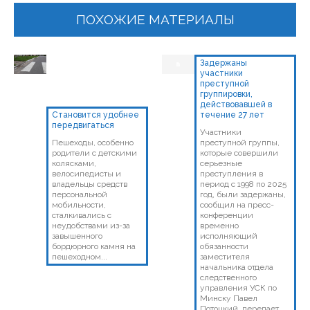
ПОХОЖИЕ МАТЕРИАЛЫ
Задержаны
участники
преступной
группировки,
действовавшей в
Становится удобнее
течение 27 лет
передвигаться
Участники
Пешеходы, особенно
преступной группы,
родители с детскими
которые совершили
колясками,
серьезные
велосипедисты и
преступления в
владельцы средств
период с 1998 по 2025
персональной
год, были задержаны,
мобильности,
сообщил на пресс-
сталкивались с
конференции
неудобствами из-за
временно
завышенного
исполняющий
бордюрного камня на
обязанности
пешеходном...
заместителя
начальника отдела
следственного
управления УСК по
Минску Павел
Потоцкий, передает...