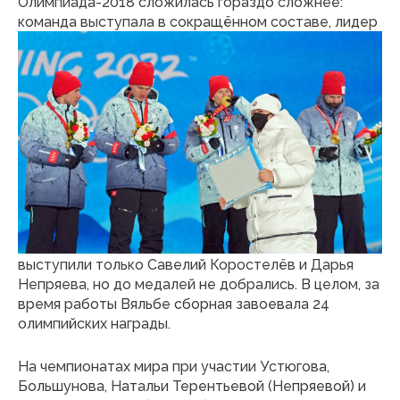
Олимпиада-2018 сложилась гораздо сложнее:
команда выступала в сокращённом составе, лидер
сборной Сергей Устюгов пропустил Игры, и в итоге
побед не было. Однако в Пекине в 2022 году
сборная ОКР показала один из лучших результатов
– 11 медалей, четыре из которых золотые.
Россияне выиграли обе эстафеты, а Александр
Большунов добавил ещё две личные победы.
Источник фото: РИА Новости
В последующем олимпийском цикле ситуация
изменилась. Из-за ограничений на Играх-2026
выступили только Савелий Коростелёв и Дарья
Непряева, но до медалей не добрались. В целом, за
время работы Вяльбе сборная завоевала 24
олимпийских награды.
На чемпионатах мира при участии Устюгова,
Большунова, Натальи Терентьевой (Непряевой) и