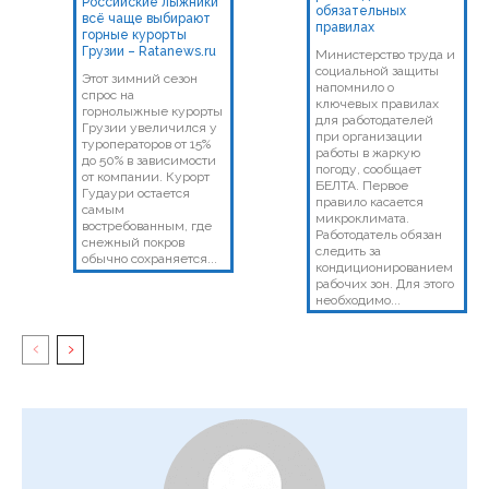
Российские лыжники
обязательных
всё чаще выбирают
правилах
горные курорты
Грузии – Ratanews.ru
Министерство труда и
социальной защиты
Этот зимний сезон
напомнило о
спрос на
ключевых правилах
горнолыжные курорты
для работодателей
Грузии увеличился у
при организации
туроператоров от 15%
работы в жаркую
до 50% в зависимости
погоду, сообщает
от компании. Курорт
БЕЛТА. Первое
Гудаури остается
правило касается
самым
микроклимата.
востребованным, где
Работодатель обязан
снежный покров
следить за
обычно сохраняется...
кондиционированием
рабочих зон. Для этого
необходимо...