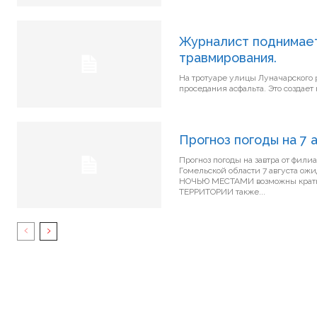
Журналист поднимает
травмирования.
На тротуаре улицы Луначарского 
проседания асфа
Прогноз погоды на 7 
Прогноз погоды на завтра от фил
Гомельской области 7 августа ожидается перемен
НОЧЬЮ МЕСТАМИ возможны кратковременные
ТЕРРИТОРИИ также...