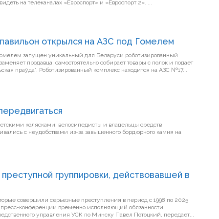
Трансляцию старта можно будет увидеть на телеканалах «Евроспорт» и «Евроспорт 2». ...
 павильон открылся на АЗС под Гомелем
 Гомелем запущен уникальный для Беларуси роботизированный
заменяет продавца: самостоятельно собирает товары с полок и подает
их покупателям, сообщает “Гомельская праўда”. Роботизированный комплекс находится на АЗС №17...
передвигаться
детскими колясками, велосипедисты и владельцы средств
ивались с неудобствами из-за завышенного бордюрного камня на
 преступной группировки, действовавшей в
торые совершили серьезные преступления в период с 1998 по 2025
а пресс-конференции временно исполняющий обязанности
ледственного управления УСК по Минску Павел Потоцкий, передает...