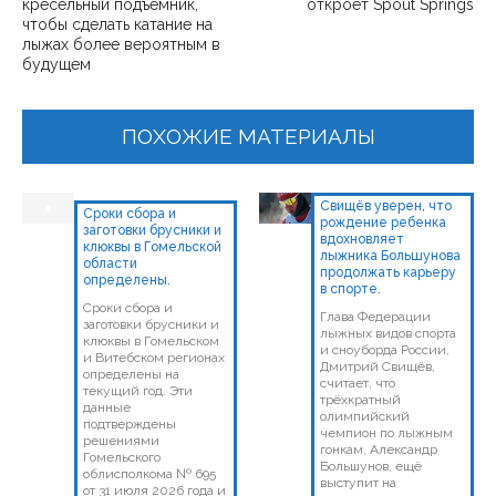
кресельный подъемник,
откроет Spout Springs
чтобы сделать катание на
лыжах более вероятным в
будущем
ПОХОЖИЕ МАТЕРИАЛЫ
Свищёв уверен, что
Сроки сбора и
рождение ребенка
заготовки брусники и
вдохновляет
клюквы в Гомельской
лыжника Большунова
области
продолжать карьеру
определены.
в спорте.
Сроки сбора и
Глава Федерации
заготовки брусники и
лыжных видов спорта
клюквы в Гомельском
и сноуборда России,
и Витебском регионах
Дмитрий Свищёв,
определены на
считает, что
текущий год. Эти
трёхкратный
данные
олимпийский
подтверждены
чемпион по лыжным
решениями
гонкам, Александр
Гомельского
Большунов, ещё
облисполкома № 695
выступит на
от 31 июля 2026 года и