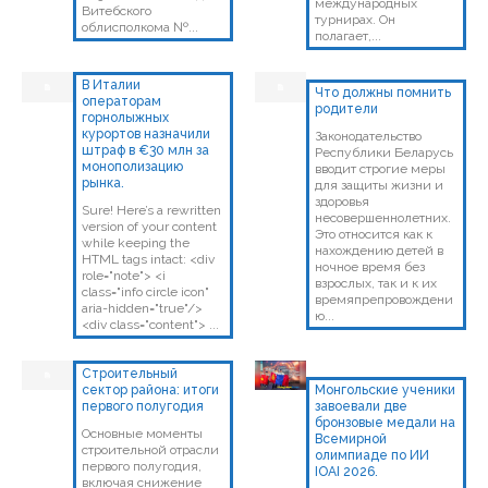
международных
Витебского
турнирах. Он
облисполкома №...
полагает,...
В Италии
Что должны помнить
операторам
родители
горнолыжных
курортов назначили
Законодательство
штраф в €30 млн за
Республики Беларусь
монополизацию
вводит строгие меры
рынка.
для защиты жизни и
здоровья
Sure! Here’s a rewritten
несовершеннолетних.
version of your content
Это относится как к
while keeping the
нахождению детей в
HTML tags intact: <div
ночное время без
role="note"> <i
взрослых, так и к их
class="info circle icon"
времяпрепровождени
aria-hidden="true"/>
ю...
<div class="content"> ...
Строительный
сектор района: итоги
Монгольские ученики
первого полугодия
завоевали две
бронзовые медали на
Основные моменты
Всемирной
строительной отрасли
олимпиаде по ИИ
первого полугодия,
IOAI 2026.
включая снижение