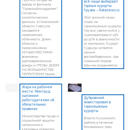
всё чаще выбирают
завтра от филиала
горные курорты
"Гомельоблгидромет".
Грузии – Ratanews.ru
Согласно
синоптическим
Этот зимний сезон
данным, в Гомельской
спрос на
области 7 августа
горнолыжные курорты
ожидается
Грузии увеличился у
переменная
туроператоров от 15%
облачность. Днем
до 50% в зависимости
облачно с
от компании. Курорт
прояснениями.
Гудаури остается
НОЧЬЮ МЕСТАМИ
самым
возможны
востребованным, где
кратковременные
снежный покров
дожди и ГРОЗЫ. ДНЕМ
обычно сохраняется...
НА БОЛЬШИНСТВЕ
ТЕРРИТОРИИ также...
Жара на рабочем
месте: Минтруд
напомнил
Дубровский
работодателям об
инвестировал в
обязательных
горнолыжные
правилах
курорты
Министерство труда и
Власти Кусинского
социальной защиты
района в течение
напомнило о
ближайших трех
ключевых правилах