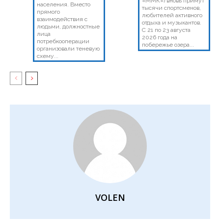
«ММК») вновь примут
населения. Вместо
тысячи спортсменов,
прямого
любителей активного
взаимодействия с
отдыха и музыкантов.
людьми, должностные
С 21 по 23 августа
лица
2026 года на
потребкооперации
побережье озера...
организовали теневую
схему...
VOLEN