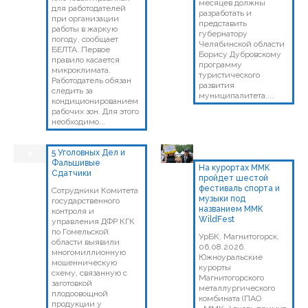
месяцев должны
для работодателей
разработать и
при организации
представить
работы в жаркую
губернатору
погоду, сообщает
Челябинской области
БЕЛТА. Первое
Борису Дубровскому
правило касается
программу
микроклимата.
туристического
Работодатель обязан
развития
следить за
муниципалитета....
кондиционированием
рабочих зон. Для этого
необходимо...
5 Уголовных Дел и
Фальшивые
На курортах ММК
Сдатчики
пройдет шестой
фестиваль спорта и
Сотрудники Комитета
музыки под
государственного
названием ММК
контроля и
WildFest
управления ДФР КГК
по Гомельской
УрБК, Магнитогорск,
области выявили
06.08.2026.
многомиллионную
Южноуральские
мошенническую
курорты
схему, связанную с
Магнитогорского
заготовкой
металлургического
плодоовощной
комбината (ПАО
продукции у