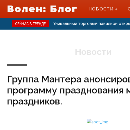
Волен: Блог
НОВОСТИ
Уникальный торговый павильон откр
СЕЙЧАС В ТРЕНДЕ
Новости
Группа Мантера анонсиро
программу празднования 
праздников.