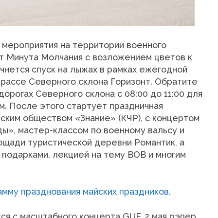
мероприятия на территории военного
ет Минута Молчания с возложением цветов к
ачнется спуск на лыжах в рамках ежегодной
трассе Северного склона Горизонт. Обратите
дорогах Северного склона с 08:00 до 11:00 для
м. После этого стартует праздничная
йским обществом «Знание» (КЧР), с концертом
ы», мастер-классом по военному вальсу и
ощади туристической деревни Романтик, а
 подарками, лекцией на тему ВОВ и многим
ся с масштабного концерта GUF. 2 мая рэпер