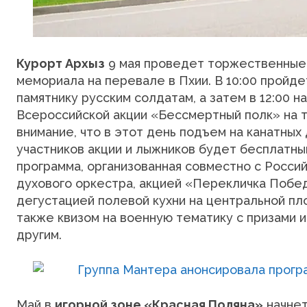
Курорт Архыз
9 мая проведет торжественные 
мемориала на перевале в Пхии. В 10:00 пройд
памятнику русским солдатам, а затем в 12:00 н
Всероссийской акции «Бессмертный полк» на 
внимание, что в этот день подъем на канатных 
участников акции и лыжников будет бесплатны
программа, организованная совместно с Росси
духового оркестра, акцией «Перекличка Побед
дегустацией полевой кухни на центральной пл
также квизом на военную тематику с призами и
другим.
Май в
игорной зоне «Красная Поляна»
начнет