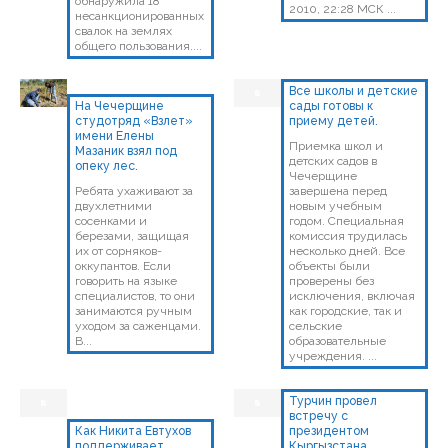
обнаружила 18
2010, 22:28 МСК ...
несанкционированных
свалок на землях
общего пользования....
Все школы и детские
На Чечерщине
сады готовы к
студотряд «Взлет»
приему детей.
имени Елены
Приемка школ и
Мазаник взял под
детских садов в
опеку лес.
Чечерщине
Ребята ухаживают за
завершена перед
двухлетними
новым учебным
сосенками и
годом. Специальная
березами, защищая
комиссия трудилась
их от сорняков-
несколько дней. Все
оккупантов. Если
объекты были
говорить на языке
проверены без
специалистов, то они
исключения, включая
занимаются ручным
как городские, так и
уходом за саженцами.
сельские
В...
образовательные
учреждения. ...
Турчин провел
встречу с
Как Никита Евтухов
президентом
поддерживает
Кыргызстана.