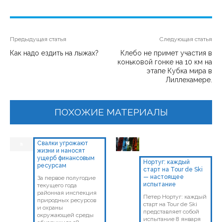
Предыдущая статья
Следующая статья
Как надо ездить на лыжах?
Клебо не примет участия в
коньковой гонке на 10 км на
этапе Кубка мира в
Лиллехамере.
ПОХОЖИЕ МАТЕРИАЛЫ
Свалки угрожают
жизни и наносят
ущерб финансовым
Нортуг: каждый
ресурсам
старт на Tour de Ski
— настоящее
За первое полугодие
испытание
текущего года
районная инспекция
Петер Нортуг: каждый
природных ресурсов
старт на Tour de Ski
и охраны
представляет собой
окружающей среды
испытание 8 января