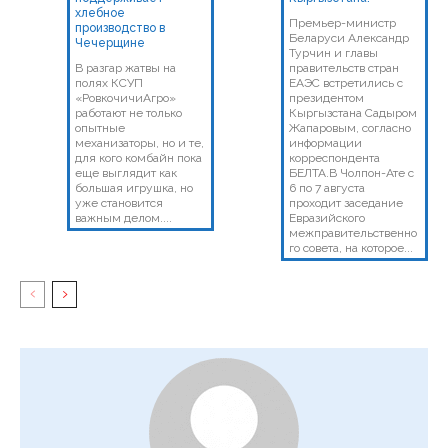
хлебное
Премьер-министр
производство в
Беларуси Александр
Чечерщине
Турчин и главы
В разгар жатвы на
правительств стран
полях КСУП
ЕАЭС встретились с
«РовкочичиАгро»
президентом
работают не только
Кыргызстана Садыром
опытные
Жапаровым, согласно
механизаторы, но и те,
информации
для кого комбайн пока
корреспондента
еще выглядит как
БЕЛТА.В Чолпон-Ате с
большая игрушка, но
6 по 7 августа
уже становится
проходит заседание
важным делом....
Евразийского
межправительственно
го совета, на которое...