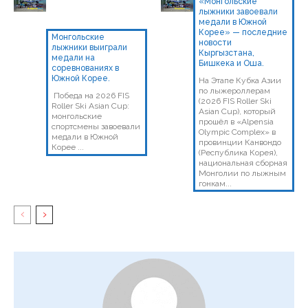
«Монгольские
лыжники завоевали
медали в Южной
Корее» — последние
Монгольские
новости
лыжники выиграли
Кыргызстана,
медали на
Бишкека и Оша.
соревнованиях в
Южной Корее.
На Этапе Кубка Азии
по лыжероллерам
Победа на 2026 FIS
(2026 FIS Roller Ski
Roller Ski Asian Cup:
Asian Cup), который
монгольские
прошёл в «Alpensia
спортсмены завоевали
Olympic Complex» в
медали в Южной
провинции Канвондо
Корее ...
(Республика Корея),
национальная сборная
Монголии по лыжным
гонкам...