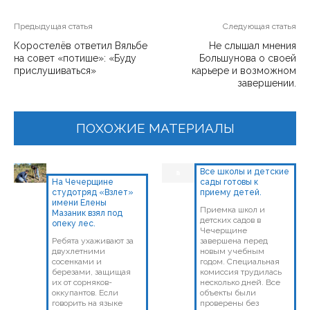
Предыдущая статья
Следующая статья
Коростелёв ответил Вяльбе
Не слышал мнения
на совет «потише»: «Буду
Большунова о своей
прислушиваться»
карьере и возможном
завершении.
ПОХОЖИЕ МАТЕРИАЛЫ
Все школы и детские
На Чечерщине
сады готовы к
студотряд «Взлет»
приему детей.
имени Елены
Приемка школ и
Мазаник взял под
детских садов в
опеку лес.
Чечерщине
Ребята ухаживают за
завершена перед
двухлетними
новым учебным
сосенками и
годом. Специальная
березами, защищая
комиссия трудилась
их от сорняков-
несколько дней. Все
оккупантов. Если
объекты были
говорить на языке
проверены без