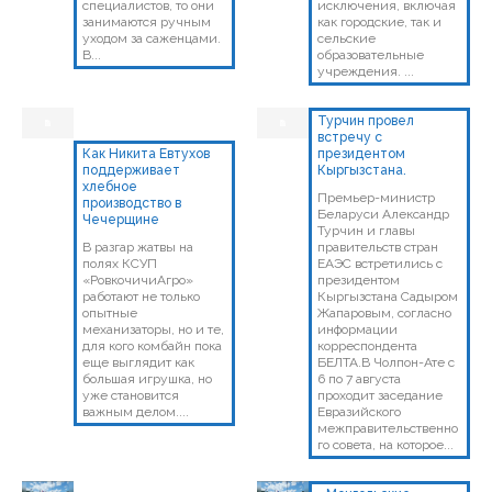
специалистов, то они
исключения, включая
занимаются ручным
как городские, так и
уходом за саженцами.
сельские
В...
образовательные
учреждения. ...
Турчин провел
встречу с
Как Никита Евтухов
президентом
поддерживает
Кыргызстана.
хлебное
Премьер-министр
производство в
Беларуси Александр
Чечерщине
Турчин и главы
В разгар жатвы на
правительств стран
полях КСУП
ЕАЭС встретились с
«РовкочичиАгро»
президентом
работают не только
Кыргызстана Садыром
опытные
Жапаровым, согласно
механизаторы, но и те,
информации
для кого комбайн пока
корреспондента
еще выглядит как
БЕЛТА.В Чолпон-Ате с
большая игрушка, но
6 по 7 августа
уже становится
проходит заседание
важным делом....
Евразийского
межправительственно
го совета, на которое...