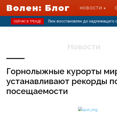
Волен: Блог
НОВОСТИ
Люк восстановлен до надлежащего сос
«Тур де Ски» 2020: расписание, мес
СЕЙЧАС В ТРЕНДЕ
Новости
Горнолыжные курорты ми
устанавливают рекорды п
посещаемости