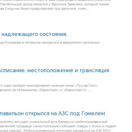
. Наибольший доход оказался у Василия Тарасюка, который также
ве Госдумы Ямал представляют три депутата: член...
 надлежащего состояния.
Канализационный колодец на улице Комарова в Чечерске находился в аварийном состоянии. ...
асписание, местоположение и трансляция
20 года пройдет многодневная лыжная гонка «Тур де Ски».
Трансляцию старта можно будет увидеть на телеканалах «Евроспорт» и «Евроспорт 2». ...
 павильон открылся на АЗС под Гомелем
 Гомелем запущен уникальный для Беларуси роботизированный
заменяет продавца: самостоятельно собирает товары с полок и подает
их покупателям, сообщает “Гомельская праўда”. Роботизированный комплекс находится на АЗС №17...