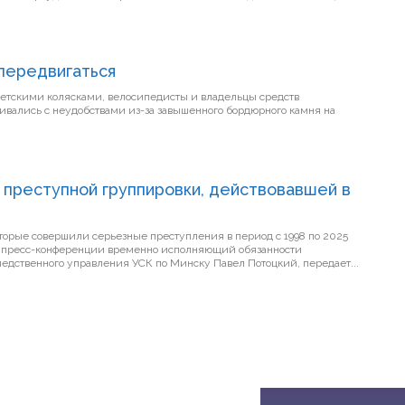
передвигаться
детскими колясками, велосипедисты и владельцы средств
ивались с неудобствами из-за завышенного бордюрного камня на
 преступной группировки, действовавшей в
торые совершили серьезные преступления в период с 1998 по 2025
а пресс-конференции временно исполняющий обязанности
ледственного управления УСК по Минску Павел Потоцкий, передает...