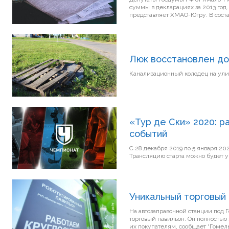
суммы в декларациях за 2013 год
представляет ХМАО-Югру. В соста
Люк восстановлен до
«Тур де Ски» 2020: р
событий
С 28 декабря 2019 по 5 января 20
Уникальный торговый
На автозаправочной станции под
торговый павильон. Он полностью 