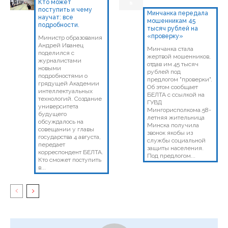
Кто может
поступить и чему
Минчанка передала
научат: все
мошенникам 45
подробности.
тысяч рублей на
«проверку»
Министр образования
Андрей Иванец
Минчанка стала
поделился с
жертвой мошенников,
журналистами
отдав им 45 тысяч
новыми
рублей под
подробностями о
предлогом "проверки".
грядущей Академии
Об этом сообщает
интеллектуальных
БЕЛТА с ссылкой на
технологий. Создание
ГУВД
университета
Мингорисполкома.58-
будущего
летняя жительница
обсуждалось на
Минска получила
совещании у главы
звонок якобы из
государства 4 августа,
службы социальной
передает
защиты населения.
корреспондент БЕЛТА.
Под предлогом...
Кто сможет поступить
в...