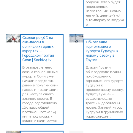
осадков.Ветер будет
переменных
направлений: ночью
легкий, днем 4-9 м/
с.Температура воздуха
в...
Скидки до 50% на
ски-пассы в
Обновление
сочинских горных
горнолыжного
курортах —
курорта Гудаури к
Городской портал
новому сезону в
Сочи | Sochi24.tv
Грузии
В разгаре летнего
Власти Грузии
сезона горнолыжные
обнародовали планы
курорты Сочи уже
по обновлению
начали предлагать
горнолыжного курорта
ранние покупки ски-
Гудаури к
пассов и проживания
предстоящему сезону:
для наступающего
будут улучшены
зимнего сезона. В
существующие
городе подготовлено
трассы и добавлены
125 трасс общей
новые. Зимний курорт
протяжённостью 174
Гудаури в грузинских
км, и подготовка к
горах ожидает...
катанию начинается...