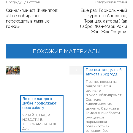
Предыдущая статья
Следующая статья
Ски-альпинист Филиппов:
Еще раз: Горнолыжный
«Я не собираюсь
курорт в Авориазе,
переходить в лыжные
Франция, авторы Жак
гонки»
Лабро, Жан-Марк Рок и
Жан-Жак Орцони.
ПОХОЖИЕ МАТЕРИАЛЫ
Прогноз погоды на 6
августа 2023 года
Прогноз погоды на
завтра от "ЧВ" в
филиале
"Гомельоблгидромет".
Летние лагеря в
Согласно
Дубае продолжают
синоптическим
свою работу
данным, 6 августа в
Гомельской области
ЧИТАЙТЕ НАШИ
ожидается
НОВОСТИ В
переменная
TELEGRAM-КАНАЛЕ
облачность. В
До...
основном без