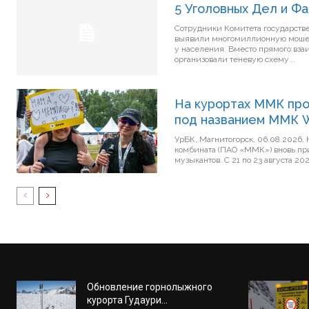
5 Уголовных Дел и Ф
Сотрудники Комитета государстве
выявили многомиллионную мошен
у населения. Вместо прямого вз
организовали теневую схему...
На курортах ММК про
под названием ММК W
УрБК, Магнитогорск, 06.08.2026.
комбината (ПАО «ММК») вновь при
музыкантов. С 21 по 23 августа 202