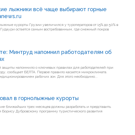
кие лыжники всё чаще выбирают горные
anews.ru
олыжные курорты Грузии увеличился у туроператоров от 15% до 50% в
 Гудаури остается самым востребованным, где снежный покров
те: Минтруд напомнил работодателям об
ах
й защиты напомнило о ключевых правилах для работодателей при
рвое правило касается микроклимата.
ондиционированием рабочих зон. Для этого необходимо...
овал в горнолыжные курорты
ние ближайших трех месяцев должны разработать и представить
и Борису Дубровскому программу туристического развития