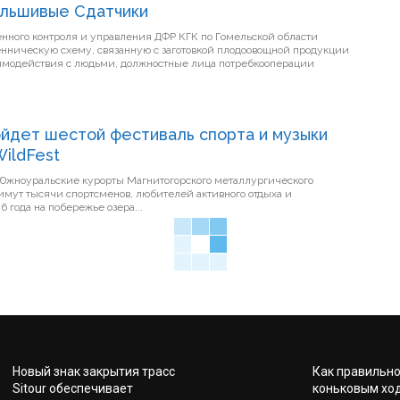
альшивые Сдатчики
нного контроля и управления ДФР КГК по Гомельской области
ническую схему, связанную с заготовкой плодоовощной продукции
аимодействия с людьми, должностные лица потребкооперации
йдет шестой фестиваль спорта и музыки
ildFest
 Южноуральские курорты Магнитогорского металлургического
мут тысячи спортсменов, любителей активного отдыха и
6 года на побережье озера...