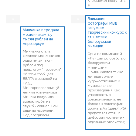
Кто сможет поступить
в...
Внимание,
фотографы! МВД
запускает
Минчанка передала
творческий конкурс к
мошенникам 45
110-летию
тысяч рублей на
белорусской
«проверку»
милиции.
Минчанка стала
Одна из номинаций —
жертвой мошенников,
«Лучшая фоторабота о
отдав им 45 тысяч
белорусской
рублей под
милиции».
предлогом "проверки".
Принимаются также
Об этом сообщает
литературные,
БЕЛТА с ссылкой на
художественные и
ГУВД
музыкальные
Мингорисполкома.58-
произведения.Как
летняя жительница
участвовать в
Минска получила
фотономинации: не
звонок якобы из
более 10 фотографий
службы социальной
формата А3 (цвет/ч/б);
защиты населения.
представляются на
Под предлогом...
цифровом носителе +
отдельные отпечатки;
...