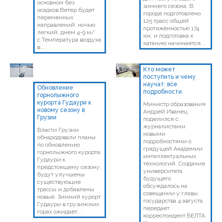
основном без
зимнего сезона. В
осадков.Ветер будет
городе подготовлено
переменных
125 трасс общей
направлений: ночью
протяжённостью 174
легкий, днем 4-9 м/
км, и подготовка к
с.Температура воздуха
катанию начинается...
в...
Кто может
поступить и чему
научат: все
Обновление
подробности.
горнолыжного
курорта Гудаури к
Министр образования
новому сезону в
Андрей Иванец
Грузии
поделился с
журналистами
Власти Грузии
новыми
обнародовали планы
подробностями о
по обновлению
грядущей Академии
горнолыжного курорта
интеллектуальных
Гудаури к
технологий. Создание
предстоящему сезону:
университета
будут улучшены
будущего
существующие
обсуждалось на
трассы и добавлены
совещании у главы
новые. Зимний курорт
государства 4 августа,
Гудаури в грузинских
передает
горах ожидает...
корреспондент БЕЛТА.