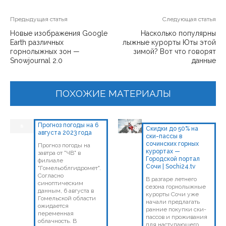
Предыдущая статья
Следующая статья
Новые изображения Google
Насколько популярны
Earth различных
лыжные курорты Юты этой
горнолыжных зон —
зимой? Вот что говорят
Snowjournal 2.0
данные
ПОХОЖИЕ МАТЕРИАЛЫ
Прогноз погоды на 6
Скидки до 50% на
августа 2023 года
ски-пассы в
сочинских горных
Прогноз погоды на
курортах —
завтра от "ЧВ" в
Городской портал
филиале
Сочи | Sochi24.tv
"Гомельоблгидромет".
Согласно
В разгаре летнего
синоптическим
сезона горнолыжные
данным, 6 августа в
курорты Сочи уже
Гомельской области
начали предлагать
ожидается
ранние покупки ски-
переменная
пассов и проживания
облачность. В
для наступающего