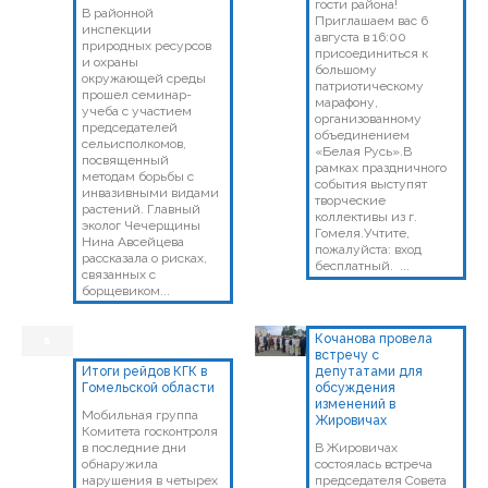
гости района!
В районной
Приглашаем вас 6
инспекции
августа в 16:00
природных ресурсов
присоединиться к
и охраны
большому
окружающей среды
патриотическому
прошел семинар-
марафону,
учеба с участием
организованному
председателей
объединением
сельисполкомов,
«Белая Русь».В
посвященный
рамках праздничного
методам борьбы с
события выступят
инвазивными видами
творческие
растений. Главный
коллективы из г.
эколог Чечерщины
Гомеля.Учтите,
Нина Авсейцева
пожалуйста: вход
рассказала о рисках,
бесплатный. ...
связанных с
борщевиком...
Кочанова провела
встречу с
Итоги рейдов КГК в
депутатами для
Гомельской области
обсуждения
изменений в
Мобильная группа
Жировичах
Комитета госконтроля
в последние дни
В Жировичах
обнаружила
состоялась встреча
нарушения в четырех
председателя Совета