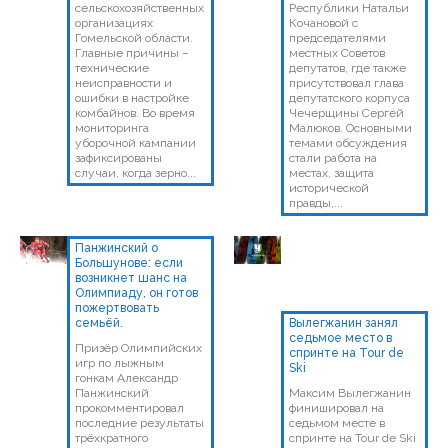
сельскохозяйственных
Республики Натальи
организациях
Кочановой с
Гомельской области.
председателями
Главные причины –
местных Советов
технические
депутатов, где также
неисправности и
присутствовал глава
ошибки в настройке
депутатского корпуса
комбайнов. Во время
Чечерщины Сергей
мониторинга
Малюков. Основными
уборочной кампании
темами обсуждения
зафиксированы
стали работа на
случаи, когда зерно...
местах, защита
исторической
правды,...
Панжинский о
Большунове: если
возникнет шанс на
Олимпиаду, он готов
пожертвовать
семьёй.
Вылегжанин занял
седьмое место в
Призёр Олимпийских
спринте на Tour de
игр по лыжным
Ski
гонкам Александр
Панжинский
Максим Вылегжанин
прокомментировал
финишировал на
последние результаты
седьмом месте в
трёхкратного
спринте на Tour de Ski