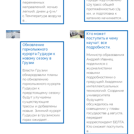
городе подготовлено
переменных
125 трасс общей
направлений: ночью
протяжённостью 174
легкий, днем 4-9 м/
км, и подготовка к
с.Температура воздуха
катанию начинается...
в...
Кто может
поступить и чему
научат: все
Обновление
подробности.
горнолыжного
курорта Гудаури к
Министр образования
новому сезону в
Андрей Иванец
Грузии
поделился с
журналистами
Власти Грузии
новыми
обнародовали планы
подробностями о
по обновлению
грядущей Академии
горнолыжного курорта
интеллектуальных
Гудаури к
технологий. Создание
предстоящему сезону:
университета
будут улучшены
будущего
существующие
обсуждалось на
трассы и добавлены
совещании у главы
новые. Зимний курорт
государства 4 августа,
Гудаури в грузинских
передает
горах ожидает...
корреспондент БЕЛТА.
Кто сможет поступить
в...