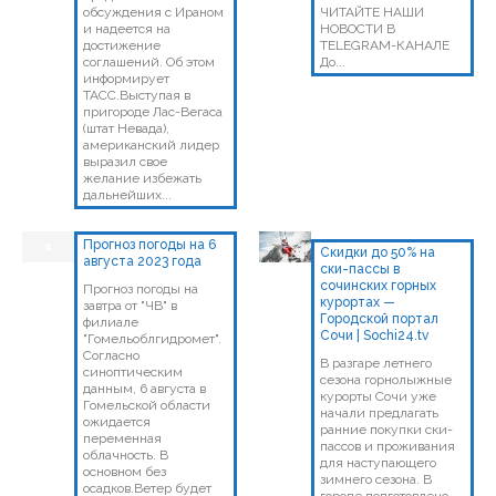
обсуждения с Ираном
ЧИТАЙТЕ НАШИ
и надеется на
НОВОСТИ В
достижение
TELEGRAM-КАНАЛЕ
соглашений. Об этом
До...
информирует
ТАСС.Выступая в
пригороде Лас-Вегаса
(штат Невада),
американский лидер
выразил свое
желание избежать
дальнейших...
Прогноз погоды на 6
Скидки до 50% на
августа 2023 года
ски-пассы в
сочинских горных
Прогноз погоды на
курортах —
завтра от "ЧВ" в
Городской портал
филиале
Сочи | Sochi24.tv
"Гомельоблгидромет".
Согласно
В разгаре летнего
синоптическим
сезона горнолыжные
данным, 6 августа в
курорты Сочи уже
Гомельской области
начали предлагать
ожидается
ранние покупки ски-
переменная
пассов и проживания
облачность. В
для наступающего
основном без
зимнего сезона. В
осадков.Ветер будет