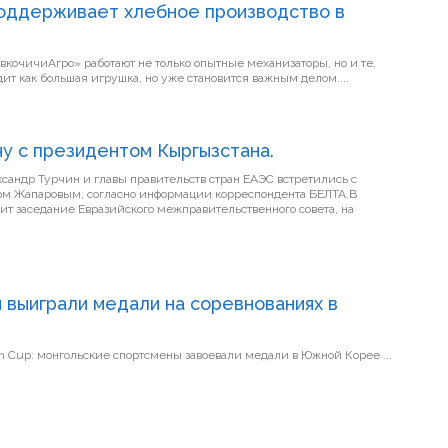
поддерживает хлебное производство в
вкочичиАгро» работают не только опытные механизаторы, но и те,
ит как большая игрушка, но уже становится важным делом....
чу с президентом Кыргызстана.
андр Турчин и главы правительств стран ЕАЭС встретились с
м Жапаровым, согласно информации корреспондента БЕЛТА.В
одит заседание Евразийского межправительственного совета, на
 выиграли медали на соревнованиях в
Победа на 2026 FIS Roller Ski Asian Cup: монгольские спортсмены завоевали медали в Южной Корее ...