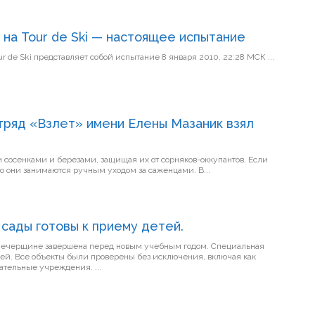
 на Tour de Ski — настоящее испытание
Петер Нортуг: каждый старт на Tour de Ski представляет собой испытание 8 января 2010, 22:28 МСК ...
ряд «Взлет» имени Елены Мазаник взял
осенками и березами, защищая их от сорняков-оккупантов. Если
то они занимаются ручным уходом за саженцами. В...
сады готовы к приему детей.
рщине завершена перед новым учебным годом. Специальная
ей. Все объекты были проверены без исключения, включая как
городские, так и сельские образовательные учреждения. ...