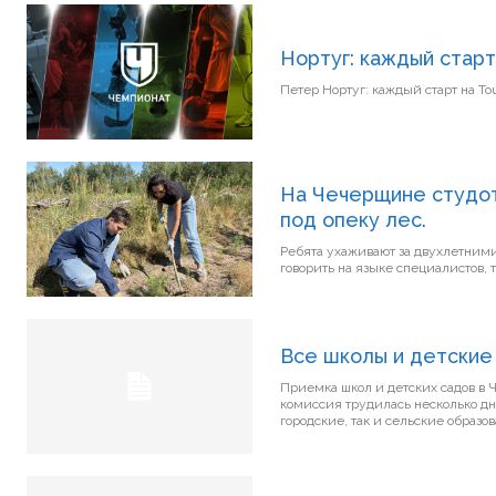
Нортуг: каждый старт
На Чечерщине студот
под опеку лес.
Ребята ухаживают за двухлетними с
говорить на языке специалистов, 
Все школы и детские 
Приемка школ и детских садов в Чече
комиссия трудилась несколько дн