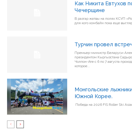
Как Никита Евтухов 
Чечерщине
В разгар жатвы на полях КСУП «Ро
для кого комбайн пока еще выгляд
Турчин провел встре
Премьер-министр Беларуси Алекс
президентом Кыргызстана Садыро
Чолпон-Ате с 6 по 7 августа прох
которое...
Монгольские лыжники
Южной Корее.