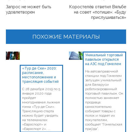
Запрос не может быть
Коростелёв ответил Вяльбе
удовлетворен
на совет «потише»: «Буду
прислушиваться»
ПОХОЖИЕ МАТЕРИАЛЫ
Уникальный торговый
павильон открылся
на АЗС под Гомелем
«Тур де Ски» 2020:
На автозаправочной
расписание,
станции под Гомелем
местоположение и
запущен уникальный
трансляция событий
для Беларуси
С 28 декабря 2019 по 5
роботизированный
января 2020 года
торговый павильон. Он
пройдет
полностью заменяет
многодневная лыжная
продавца:
гонка «Тур де Ски».
самостоятельно
Трансляцию старта
собирает товары с
можно будет увидеть
полок и подает их
на телеканалах
покупателям,
«Евроспорт» и
сообщает “Гомельская
«Евроспорт 2». ...
праўда”.