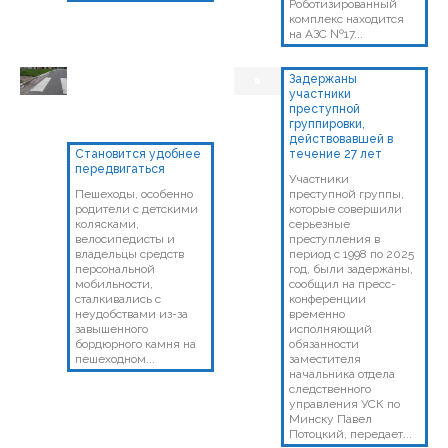
Роботизированный
комплекс находится
на АЗС №17...
Задержаны
участники
преступной
группировки,
действовавшей в
Становится удобнее
течение 27 лет
передвигаться
Участники
Пешеходы, особенно
преступной группы,
родители с детскими
которые совершили
колясками,
серьезные
велосипедисты и
преступления в
владельцы средств
период с 1998 по 2025
персональной
год, были задержаны,
мобильности,
сообщил на пресс-
сталкивались с
конференции
неудобствами из-за
временно
завышенного
исполняющий
бордюрного камня на
обязанности
пешеходном...
заместителя
начальника отдела
следственного
управления УСК по
Минску Павел
Потоцкий, передает...