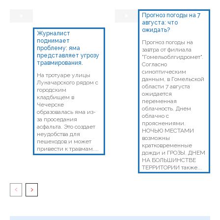
Прогноз погоды на 7
августа: что
ожидать?
Журналист
поднимает
Прогноз погоды на
проблему: яма
завтра от филиала
представляет угрозу
"Гомельоблгидромет".
травмирования.
Согласно
синоптическим
На тротуаре улицы
данным, в Гомельской
Луначарского рядом с
области 7 августа
городским
ожидается
кладбищем в
переменная
Чечерске
облачность. Днем
образовалась яма из-
облачно с
за проседания
прояснениями.
асфальта. Это создает
НОЧЬЮ МЕСТАМИ
неудобства для
возможны
пешеходов и может
кратковременные
привести к травмам....
дожди и ГРОЗЫ. ДНЕМ
НА БОЛЬШИНСТВЕ
ТЕРРИТОРИИ также...