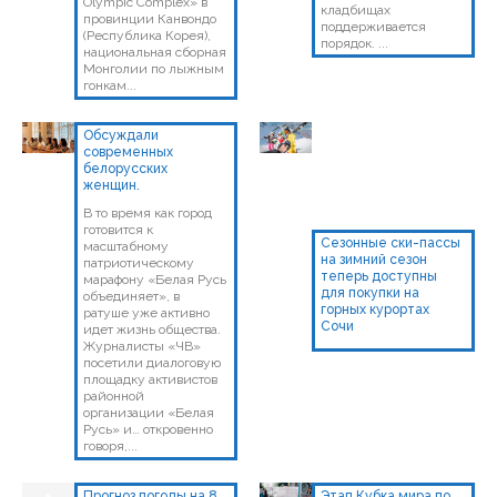
Olympic Complex» в
кладбищах
провинции Канвондо
поддерживается
(Республика Корея),
порядок. ...
национальная сборная
Монголии по лыжным
гонкам...
Обсуждали
современных
белорусских
женщин.
В то время как город
готовится к
Сезонные ски-пассы
масштабному
на зимний сезон
патриотическому
теперь доступны
марафону «Белая Русь
для покупки на
объединяет», в
горных курортах
ратуше уже активно
Сочи
идет жизнь общества.
Журналисты «ЧВ»
посетили диалоговую
площадку активистов
районной
организации «Белая
Русь» и… откровенно
говоря,...
Прогноз погоды на 8
Этап Кубка мира по