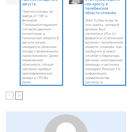
августа.
ски-кроссу в
Челябинской
Прогноз погоды на
области отменён.
завтра от "ЧВ" в
филиале
Этап Кубка мира по
"Гомельоблгидромет".
ски-кроссу, который
Согласно данным
должен был
синоптиков, в
состояться 26 и 27
Гомельской области 8
февраля в «Солнечной
августа ночью
долине» Челябинской
ожидается облачная
области, отменён. Как
погода с возможными
сообщили в пресс-
прояснениями. Днем
службе губернатора
переменная
региона, иностранные
облачность. Ночью
команды-участники
местами пройдут
покидают Россию. По
кратковременные
информации
дожди и ГРОЗЫ.
правительства
Днем...
региона, в...