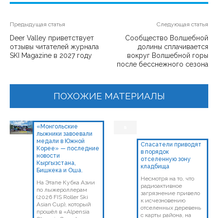
Предыдущая статья
Следующая статья
Deer Valley приветствует
Сообщество Волшебной
отзывы читателей журнала
долины сплачивается
SKI Magazine в 2027 году
вокруг Волшебной горы
после бесснежного сезона
ПОХОЖИЕ МАТЕРИАЛЫ
«Монгольские
лыжники завоевали
медали в Южной
Спасатели приводят
Корее» — последние
в порядок
новости
отселенную зону
Кыргызстана,
кладбища
Бишкека и Оша.
Несмотря на то, что
На Этапе Кубка Азии
радиоактивное
по лыжероллерам
загрязнение привело
(2026 FIS Roller Ski
к исчезновению
Asian Cup), который
отселенных деревень
прошёл в «Alpensia
с карты района, на