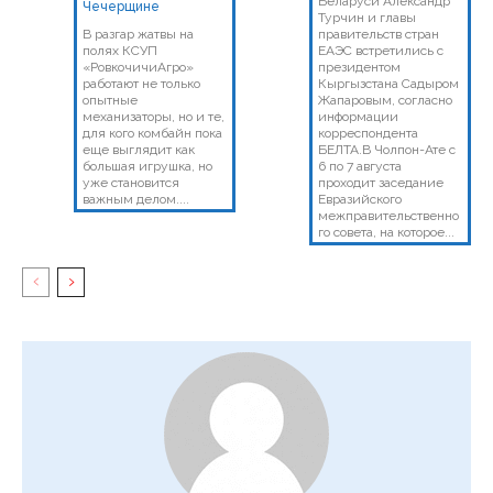
Беларуси Александр
Чечерщине
Турчин и главы
В разгар жатвы на
правительств стран
полях КСУП
ЕАЭС встретились с
«РовкочичиАгро»
президентом
работают не только
Кыргызстана Садыром
опытные
Жапаровым, согласно
механизаторы, но и те,
информации
для кого комбайн пока
корреспондента
еще выглядит как
БЕЛТА.В Чолпон-Ате с
большая игрушка, но
6 по 7 августа
уже становится
проходит заседание
важным делом....
Евразийского
межправительственно
го совета, на которое...