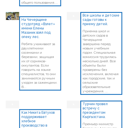
общего пользования....
Все школы и детские
На Чечерщине
сады готовы к
студотряд «Взлет»
приему детей.
имени Елены
Приемка школ и
Мазаник взял под
детских садов в
опеку лес.
Чечерщине
Ребята ухаживают за
завершена перед
двухлетними
новым учебным
сосенками и
годом. Специальная
березами, защищая
комиссия трудилась
их от сорняков-
несколько дней. Все
оккупантов. Если
объекты были
говорить на языке
проверены без
специалистов, то они
исключения, включая
занимаются ручным
как городские, так и
уходом за саженцами.
сельские
В...
образовательные
учреждения. ...
Турчин провел
встречу с
Как Никита Евтухов
президентом
поддерживает
Кыргызстана.
хлебное
Премьер-министр
производство в