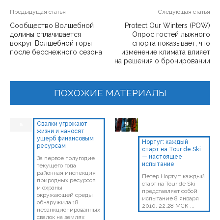
Предыдущая статья
Следующая статья
Сообщество Волшебной
Protect Our Winters (POW)
долины сплачивается
Опрос гостей лыжного
вокруг Волшебной горы
спорта показывает, что
после бесснежного сезона
изменение климата влияет
на решения о бронировании
ПОХОЖИЕ МАТЕРИАЛЫ
Свалки угрожают
жизни и наносят
ущерб финансовым
Нортуг: каждый
ресурсам
старт на Tour de Ski
— настоящее
За первое полугодие
испытание
текущего года
районная инспекция
Петер Нортуг: каждый
природных ресурсов
старт на Tour de Ski
и охраны
представляет собой
окружающей среды
испытание 8 января
обнаружила 18
2010, 22:28 МСК ...
несанкционированных
свалок на землях