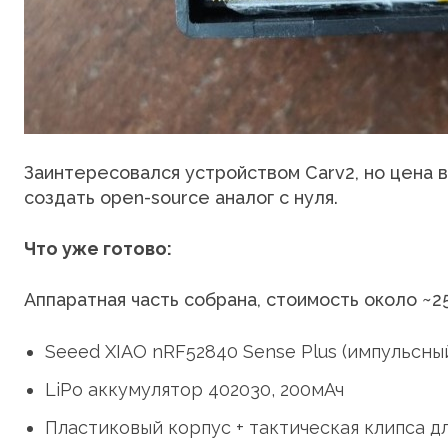
Заинтересовался устройством Carv2, но цена в
создать open-source аналог с нуля.
Что уже готово:
Аппаратная часть собрана, стоимость около ~2
Seeed XIAO nRF52840 Sense Plus (импульсный
LiPo аккумулятор 402030, 200мАч
Пластиковый корпус + тактическая клипса д