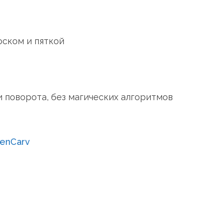
оском и пяткой
и поворота, без магических алгоритмов
penCarv